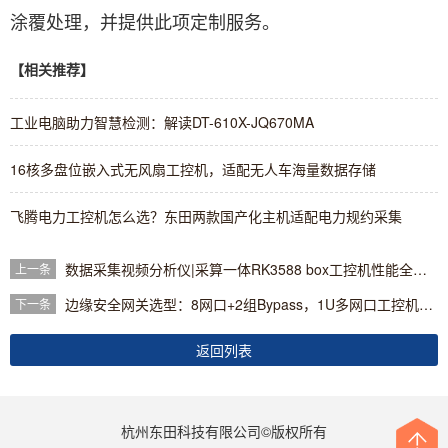
涂覆处理，并提供此项定制服务。
【相关推荐】
工业电脑助力智慧检测：解读DT-610X-JQ670MA
16核多盘位嵌入式无风扇工控机，适配无人车海量数据存储
飞腾电力工控机怎么选？东田两款国产化主机适配电力规约采集
数据采集视频分析仪|采算一体RK3588 box工控机性能全解析
上一条
边缘安全网关选型：8网口+2组Bypass，1U多网口工控机的工业防火墙部署实录
下一条
返回列表
杭州东田科技有限公司©版权所有