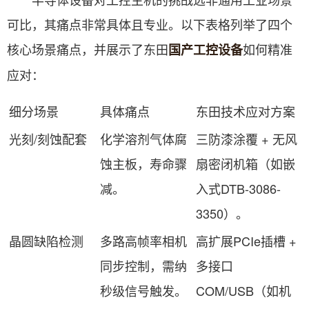
可比，其痛点非常具体且专业。以下表格列举了四个
核心场景痛点，并展示了东田
如何精准
国产工控设备
应对：
细分场景
具体痛点
东田技术应对方案
光刻/刻蚀配套
化学溶剂气体腐
三防漆涂覆 + 无风
蚀主板，寿命骤
扇密闭机箱（如嵌
减。
入式DTB-3086-
3350）。
晶圆缺陷检测
多路高帧率相机
高扩展PCIe插槽 +
同步控制，需纳
多接口
秒级信号触发。
COM/USB（如机