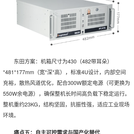
东田方案：机箱尺寸为430（482带耳朵）
*481*177mm（宽*深*高），标准4U设计，内部空间
充裕，散热风道优化，配合300W额定电源（可更换为
550W余电源），确保整机长时间高负载下稳定运行。
整机重约23KG，结构坚固，抗振性强，适应工业现场
环境。
痛点五：自主可控需求与国产化替代