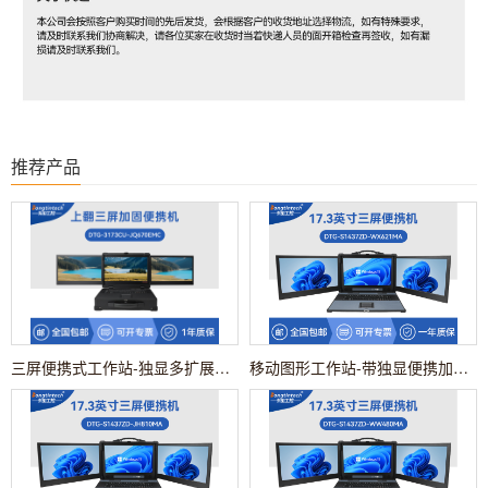
推荐产品
三屏便携式工作站-独显多扩展工业电脑|DTG-3173CU-JQ670EMC
移动图形工作站-带独显便携加固机|DTG-S1437ZD-WX621MA