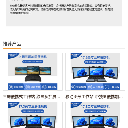
推荐产品
三屏便携式工作站-独显多扩展工业电脑|DTG-3173CU-JQ670EMC
移动图形工作站-带独显便携加固机|DTG-S1437ZD-WX621MA