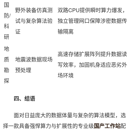
国
野外装备仿真测
双路CPU提供瞬时算力爆发，
防/
试与复杂算法验
独立管理网口保障涉密数据传
科
证
输隔离
研
地
高速存储扩展阵列提升数据读
质
地震波数据现场
写效率，加固机身适应恶劣外
勘
预处理
场环境
探
四、结语
面对日益庞大的数据体量与复杂的算法模型，选
择一款具备强悍算力与扩展性的专业级
配
国产工作站