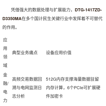
凭借强大的数据处理与扩展能力，
DTG-1417ZD-
在多个国计民生关键行业中发挥着不可替代
D3350MA
的作用。
应
用
典型业务痛点
设备应用价值
领
域
金
高频交易数据回
512G内存支撑海量数据驻留
融/
溯与电网监测日
内存计算，6个PCIe可扩展硬
电
志分析
件加密卡
力