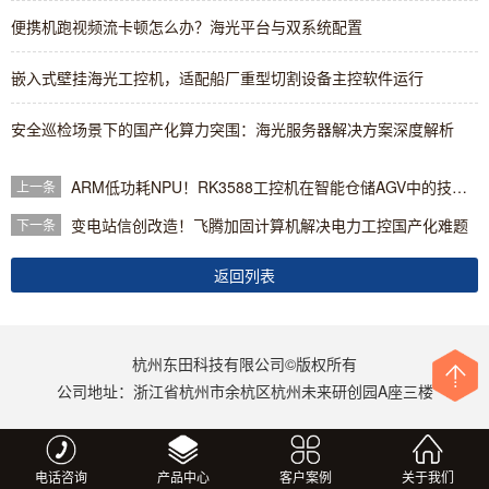
便携机跑视频流卡顿怎么办？海光平台与双系统配置
嵌入式壁挂海光工控机，适配船厂重型切割设备主控软件运行
安全巡检场景下的国产化算力突围：海光服务器解决方案深度解析
ARM低功耗NPU！RK3588工控机在智能仓储AGV中的技术实现与选型建议
上一条
变电站信创改造！飞腾加固计算机解决电力工控国产化难题
下一条
返回列表
杭州东田科技有限公司©版权所有
公司地址：浙江省杭州市余杭区杭州未来研创园A座三楼
更多
电话咨询
产品中心
客户案例
关于我们