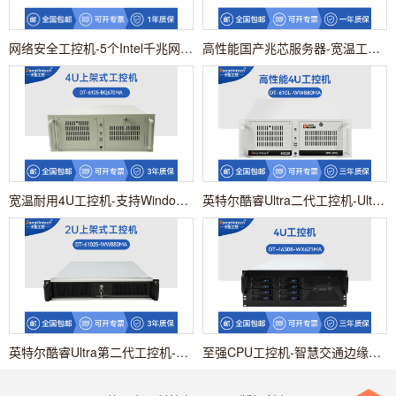
网络安全工控机-5个Intel千兆网口主机|DT-610L-BQ670MA4
高性能国产兆芯服务器-宽温工控机|DT-46308-R4WMZ
宽温耐用4U工控机-支持Windows系统主机|DT-6105-BQ670MA
英特尔酷睿Ultra二代工控机-Ultra9285K高扩展主机|DT-610L-WW880MA
英特尔酷睿Ultra第二代工控机-192G内存AI智能工业运算主机|DT-61025-WW880MA
至强CPU工控机-智慧交通边缘计算工控方案|DT-46308-WX621MA