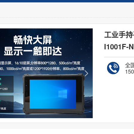
工业手持
I1001F-
全
150