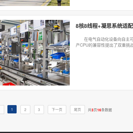
在电气自动化设备向自主可控
产CPU的兼容性提出了双重挑战
1
页
2
3
下一页
尾页
共
3
页
16
条数据