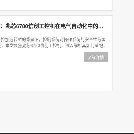
8核8线程+凝思系统适配：兆芯6780信创工控机在电气自动化中的应用
加速转型的背景下，控制系统对操作系统的安全性与国
，本文聚焦兆芯6780信创工控机，深入解析其如何适配...
了解详情