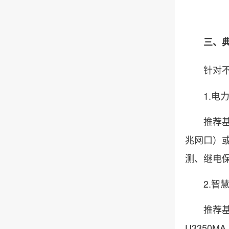
三、典
针对不同
1.电力
推荐基于飞腾
兆网口）或
测、继电
2.智慧
推荐基于海光
U3350