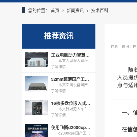
您的位置：
首页
>
新闻资讯
>
技术百科
推荐资讯
作者：东田工控
工业电脑助力智慧检测：解读DT-610X-JQ670MA
本文为您深入解析东田工控4U工控机DT-610X-JQ670MA。作为一款基于Intel Q670E芯片组的高性能工业电脑，它专为测试/检测、显示/可视化等严苛工业应用场景设计。文章将结合具体行业...
了解详情
随着国
人员提
52mm超薄国产工控机：小型设备国产化内嵌改造优选方案
点与适
本文面向设备国产化内嵌改造场景，推荐DT-2104S-M3350MC国产工控机，该设备整机高度仅52mm，适配Windows操作系统，机身接口完备，支持整机宽温定制改造，满足客户-20℃~60℃高...
了解详情
16核多盘位嵌入式无风扇工控机，适配无人车海量数据存储
本文针对无人车车载边缘计算需求，介绍DTB-3312-Q670E嵌入式无风扇工控机落地方案，搭载16核i7-13700处理器，标配16G内存+1T固态，预留多块硬盘扩展位，无风扇抗震机身支持嵌入式...
一、信
了解详情
使用飞腾d2000cpu的国产工控机怎么选？
在
信
d2000cpu国产工控机以飞腾腾锐D2000八核为底座，在信创与关键行业把自主可控落到硬件。它不追求峰值算力，而用芯片级安全、国产生态与长周期供货，解决工业现场的确定性问题。