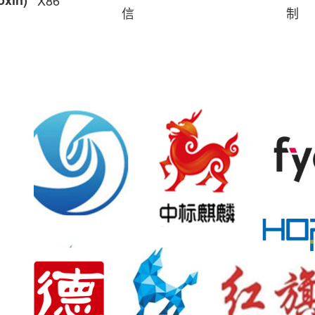
xin)
X86
信
制