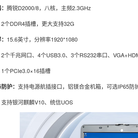
腾锐D2000/8，八核，主频2.3GHz
器：
2个DDR4插槽，更大支持32G
：
15.6英寸，分辨率1920*1080
屏：
2个千兆网口、4个USB3.0、3个RS232串口、VGA+HDM
：
1个PCIe3.0×16插槽
：
支持电源航插接口，铝镁合金机箱，可选IP65防
与防护：
支持银河麒麟V10、统信UOS
：