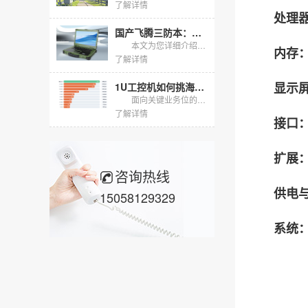
了解详情
处理
国产飞腾三防本：为严苛环境与信息安全而生的移动工作站
本文为您详细介绍一款专为严苛环境与信息安全需求打造的高性能移动计算解决方案：飞腾三防本。文章将深入剖析其核心产品特性、严苛的测试验证过程、广泛适用的行业场景以及真实的落地应用案例，全方位展现其作为...
内存
了解详情
显示
1U工控机如何挑海光八核与ECC内存｜DT-160-N3250
面向关键业务位的国产化1U工控机，以X86架构搭配可纠错内存为定位，更大容量承接多业务虚拟化与本地缓存任务。本文围绕配置选择、容量边界与现场可读性展开选型说明，为采购前的方案评估与配置确认提供参照...
了解详情
接口
扩展
咨询热线
供电
15058129329
系统