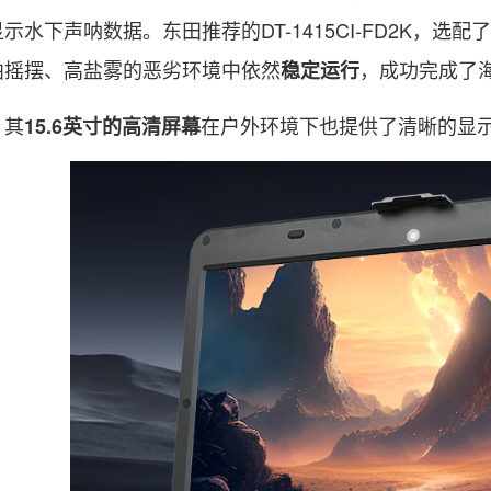
示水下声呐数据。东田推荐的DT-1415CI-FD2K，选
舶摇摆、高盐雾的恶劣环境中依然
，成功完成了
稳定运行
其
在户外环境下也提供了清晰的显
15.6英寸的高清屏幕