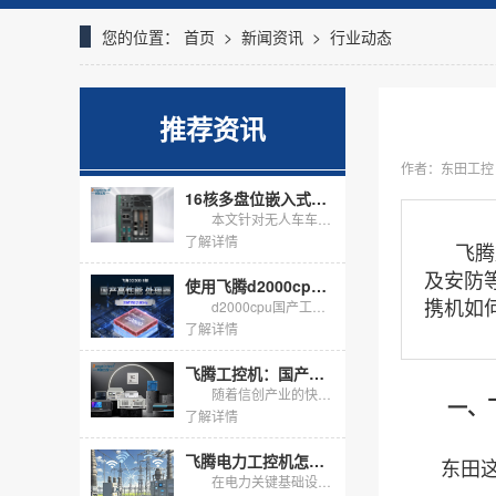
您的位置：
首页
>
新闻资讯
>
行业动态
推荐资讯
作者：东田工控
16核多盘位嵌入式无风扇工控机，适配无人车海量数据存储
本文针对无人车车载边缘计算需求，介绍DTB-3312-Q670E嵌入式无风扇工控机落地方案，搭载16核i7-13700处理器，标配16G内存+1T固态，预留多块硬盘扩展位，无风扇抗震机身支持嵌入式...
了解详情
飞腾
及安防
使用飞腾d2000cpu的国产工控机怎么选？
携机如
d2000cpu国产工控机以飞腾腾锐D2000八核为底座，在信创与关键行业把自主可控落到硬件。它不追求峰值算力，而用芯片级安全、国产生态与长周期供货，解决工业现场的确定性问题。
了解详情
飞腾工控机：国产芯、强性能、多场景，助力关键行业自主可控
随着信创产业的快速发展，国产化替代已成为工业控制领域的关键趋势。东田工控作为深耕行业多年的国产工控机品牌，基于飞腾系列处理器打造了多形态、全场景的工控机产品线。本文将从行业应用背景、产品核心优势及...
一、
了解详情
飞腾电力工控机怎么选？东田两款国产化主机适配电力规约采集
东田这
在电力关键基础设施信创替代加速的背景下，变电站、配电网与新能源场站对国产化采集终端的需求快速上升。飞腾电力工控机凭借飞腾CPU与麒麟、统信UOS国产操作系统，天然契合电力二次系统"自主可...