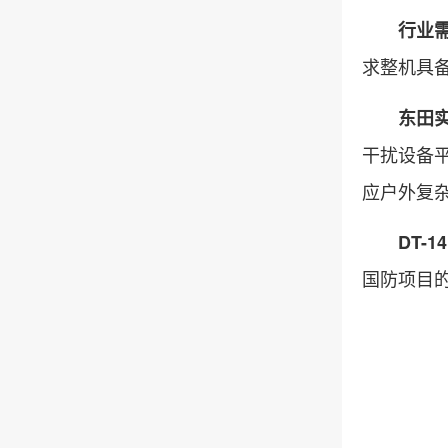
行业
求整机具
东田
干扰设备平
应户外复
DT-14
国防项目的