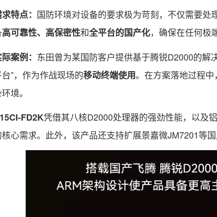
国防环境对设备的要求极为苛刻，不仅需要处
需求特点：
备
和
，确保在任何极
高可靠性、高保密性
全平台的国产化
东田曾为某国防客户提供基于腾锐D2000的解
实际案例：
台”，作为作战现场的
。在方案落地过程中
移动终端使用
杂环境。
凭借其八核D2000处理器的强劲性能，以
15CI-FD2K
核心需求。此外，该产品还支持扩展景嘉微JM7201等