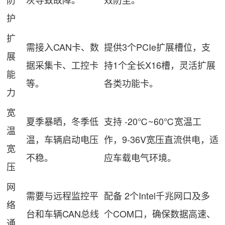
护
扩
需接入CAN卡、数
提供3个PCIe扩展槽位，支
展
据采集卡、工控卡
持1个全长X16槽，灵活扩展
能
等。
各类功能卡。
力
宽
夏季暴晒，冬季低
支持 -20℃~60℃宽温工
温
温，车辆启动电压
作，9-36V宽压直流供电，适
宽
不稳。
应车载电气环境。
压
网
需要与远程监控平
配备 2个Intel千兆网口及多
络
台和车辆CAN总线
个COM口，确保数据高速、
通