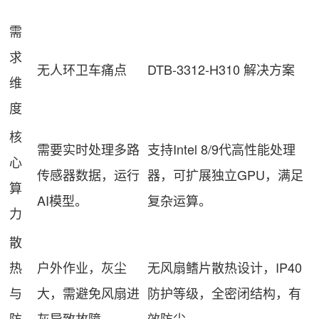
需
求
无人环卫车痛点
DTB-3312-H310 解决方案
维
度
核
需要实时处理多路
支持Intel 8/9代高性能处理
心
传感器数据，运行
器，可扩展独立GPU，满足
算
AI模型。
复杂运算。
力
散
热
户外作业，灰尘
无风扇鳍片散热设计，IP40
与
大，需避免风扇进
防护等级，全密闭结构，有
防
灰导致故障。
效防尘。