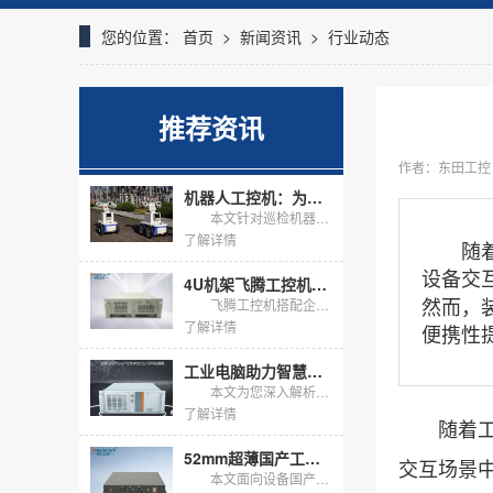
您的位置：
首页
>
新闻资讯
>
行业动态
推荐资讯
作者：东田工控
机器人工控机：为巡检机器人打造稳定可靠的“工业大脑”
本文针对巡检机器人在复杂工业环境下的应用痛点，推荐东田工控DTB-3016-Q170无风扇工控机方案。该方案具备宽温、抗震、多接口等特性，能有效应对粉尘、温差大的挑战，保障机器人7x24小时稳定运...
了解详情
随着工
设备交
4U机架飞腾工控机，企业级固态混合存储适配工业高并发写入
然而，
飞腾工控机搭配企业级固态+机械盘分层存储，解决工业7×24小时高并发写入痛点，具备掉电保护、高耐久及国产化合规优势，适配麒麟/统信系统，保障数据安全与业务连续。
了解详情
便携性
工业电脑助力智慧检测：解读DT-610X-JQ670MA
本文为您深入解析东田工控4U工控机DT-610X-JQ670MA。作为一款基于Intel Q670E芯片组的高性能工业电脑，它专为测试/检测、显示/可视化等严苛工业应用场景设计。文章将结合具体行业...
了解详情
随着工业
52mm超薄国产工控机：小型设备国产化内嵌改造优选方案
交互场景
本文面向设备国产化内嵌改造场景，推荐DT-2104S-M3350MC国产工控机，该设备整机高度仅52mm，适配Windows操作系统，机身接口完备，支持整机宽温定制改造，满足客户-20℃~60℃高...