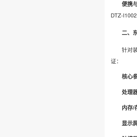
便携
DTZ-I1
二、东田D
针对装卸
证：
核心
处理
内存/
显示