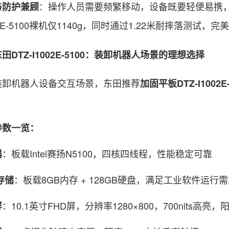
：操作人员需要频繁移动，设备既要轻便易携，
与防护兼顾
002E-5100裸机仅1140g，同时通过1.22米耐摔落测试
TZ-I1002E-5100：装卸机器人场景的理想选择
机器人设备交互场景，东田推荐
加固平板
DTZ-I1002E
参数一览：
：板载Intel赛扬N5100，四核四线程，性能稳定可靠
器
：板载8GB内存 + 128GB硬盘，满足工业软件运行
存储
：10.1英寸FHD屏，分辨率1280×800，700nits高
屏