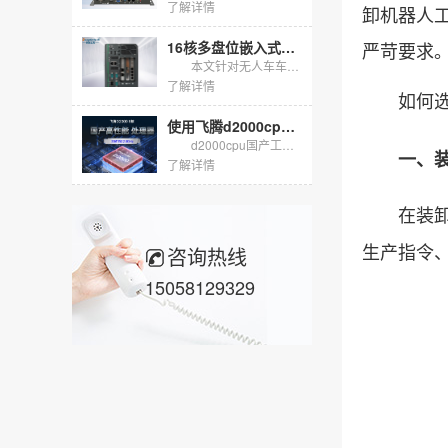
了解详情
卸机器人
16核多盘位嵌入式无风扇工控机，适配无人车海量数据存储
严苛要求
本文针对无人车车载边缘计算需求，介绍DTB-3312-Q670E嵌入式无风扇工控机落地方案，搭载16核i7-13700处理器，标配16G内存+1T固态，预留多块硬盘扩展位，无风扇抗震机身支持嵌入式...
了解详情
如何选择
使用飞腾d2000cpu的国产工控机怎么选？
d2000cpu国产工控机以飞腾腾锐D2000八核为底座，在信创与关键行业把自主可控落到硬件。它不追求峰值算力，而用芯片级安全、国产生态与长周期供货，解决工业现场的确定性问题。
一、装卸
了解详情
在装卸机
生产指令
咨询热线
15058129329