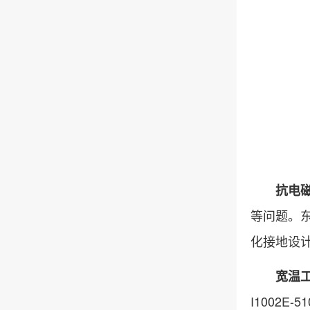
抗电
等问题。
化接地设
宽温
I1002