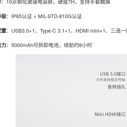
：10点钢化玻璃电容屏，硬度7H，支持手套触摸
屏
：IP65认证 + MIL-STD-810G认证
等级
：USB3.0×1、Type-C 3.1×1、HDMI mini×1、三选
配置
：5000mAh可拆卸电池，续航约8小时
能力