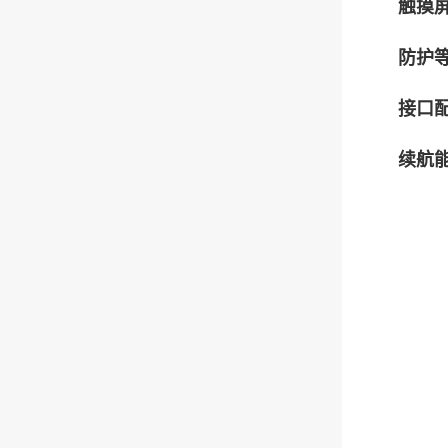
触摸
防护
接口
续航