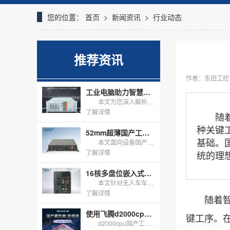
您的位置：
首页
>
新闻资讯
>
行业动态
推荐资讯
作者：东田工控
工业电脑助力智慧检测：解读DT-610X-JQ670MA
本文为您深入解析东田工控4U工控机DT-610X-JQ670MA。作为一款基于Intel Q670E芯片组的高性能工业电脑，它专为测试/检测、显示/可视化等严苛工业应用场景设计。文章将结合具体行业...
了解详情
随着智
种关键
52mm超薄国产工控机：小型设备国产化内嵌改造优选方案
基础。
本文面向设备国产化内嵌改造场景，推荐DT-2104S-M3350MC国产工控机，该设备整机高度仅52mm，适配Windows操作系统，机身接口完备，支持整机宽温定制改造，满足客户-20℃~60℃高...
了解详情
统的理
16核多盘位嵌入式无风扇工控机，适配无人车海量数据存储
本文针对无人车车载边缘计算需求，介绍DTB-3312-Q670E嵌入式无风扇工控机落地方案，搭载16核i7-13700处理器，标配16G内存+1T固态，预留多块硬盘扩展位，无风扇抗震机身支持嵌入式...
了解详情
随着智能
使用飞腾d2000cpu的国产工控机怎么选？
键工序。
d2000cpu国产工控机以飞腾腾锐D2000八核为底座，在信创与关键行业把自主可控落到硬件。它不追求峰值算力，而用芯片级安全、国产生态与长周期供货，解决工业现场的确定性问题。