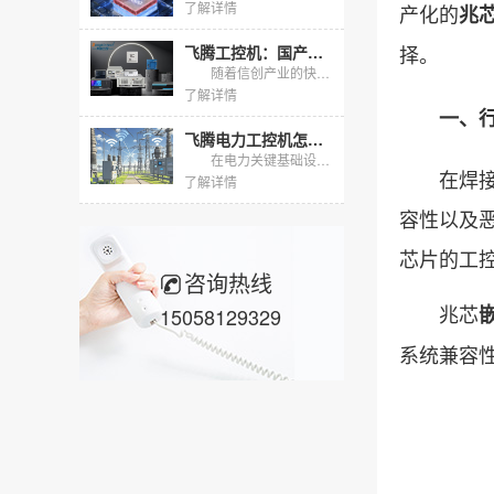
了解详情
产化的
兆
择。
飞腾工控机：国产芯、强性能、多场景，助力关键行业自主可控
随着信创产业的快速发展，国产化替代已成为工业控制领域的关键趋势。东田工控作为深耕行业多年的国产工控机品牌，基于飞腾系列处理器打造了多形态、全场景的工控机产品线。本文将从行业应用背景、产品核心优势及...
了解详情
一、行
飞腾电力工控机怎么选？东田两款国产化主机适配电力规约采集
在电力关键基础设施信创替代加速的背景下，变电站、配电网与新能源场站对国产化采集终端的需求快速上升。飞腾电力工控机凭借飞腾CPU与麒麟、统信UOS国产操作系统，天然契合电力二次系统"自主可...
在焊接、
了解详情
容性以及
芯片的工
咨询热线
兆芯
15058129329
系统兼容