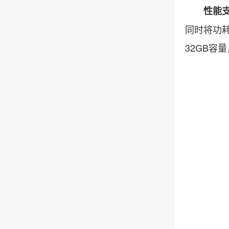
性能
同时将功
32GB容