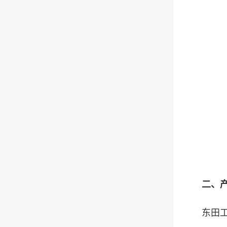
二、产品
东田工控推