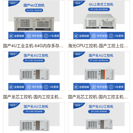
国产4U工业主机-64G内存多存储工控主机-自动化生产工控方案|DT-610L-TD3KMB
海光CPU工控机-国产工控上位机推荐|支持win、麒麟系统|DT-610L-B3490MB
国产龙芯工控机-国内工控主机电脑品牌|DT-610X-N3A6KMB
国产兆芯工控机-国内工控主机电脑厂商|DT-610X-B6780AMA