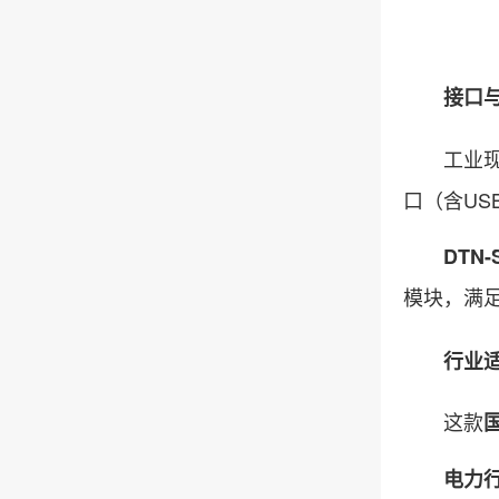
接口与扩
工业现场
口（含US
DTN-
模块，满
行业适配
这款
电力