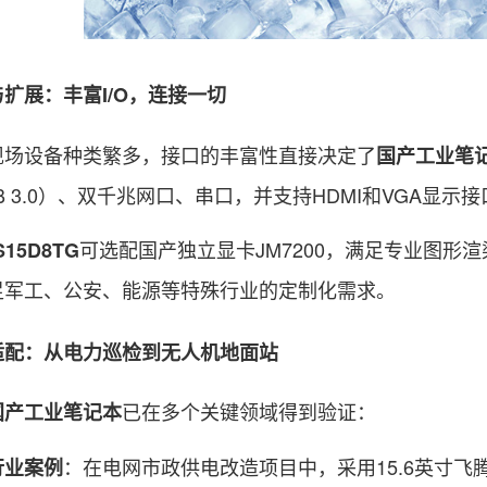
展：丰富I/O，连接一切
设备种类繁多，接口的丰富性直接决定了
国产工业笔
B 3.0）、双千兆网口、串口，并支持HDMI和VGA显示接
可选配国产独立显卡JM7200，满足专业图形
S15D8TG
足军工、公安、能源等特殊行业的定制化需求。
：从电力巡检到无人机地面站
已在多个关键领域得到验证：
国产工业笔记本
：在电网市政供电改造项目中，采用15.6英寸飞腾D
行业案例