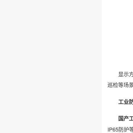
显示方面，
巡检等场
工业防护
国产
IP65防