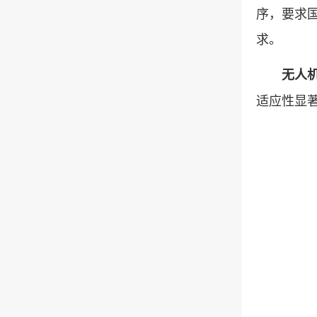
序，要求国
求。
无人
适应性显