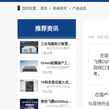
您的位置：
首页
>
新闻资讯
>
产品动态
推荐资讯
作者：东田工控
工业电脑助力智慧检测：解读DT-610X-JQ670MA
本文为您深入解析东田工控4U工控机DT-610X-JQ670MA。作为一款基于Intel Q670E芯片组的高性能工业电脑，它专为测试/检测、显示/可视化等严苛工业应用场景设计。文章将结合具体行业...
了解详情
在能
飞腾D2
52mm超薄国产工控机：小型设备国产化内嵌改造优选方案
双网口
本文面向设备国产化内嵌改造场景，推荐DT-2104S-M3350MC国产工控机，该设备整机高度仅52mm，适配Windows操作系统，机身接口完备，支持整机宽温定制改造，满足客户-20℃~60℃高...
了解详情
考。
16核多盘位嵌入式无风扇工控机，适配无人车海量数据存储
本文针对无人车车载边缘计算需求，介绍DTB-3312-Q670E嵌入式无风扇工控机落地方案，搭载16核i7-13700处理器，标配16G内存+1T固态，预留多块硬盘扩展位，无风扇抗震机身支持嵌入式...
了解详情
在国产
使用飞腾d2000cpu的国产工控机怎么选？
与现场作
d2000cpu国产工控机以飞腾腾锐D2000八核为底座，在信创与关键行业把自主可控落到硬件。它不追求峰值算力，而用芯片级安全、国产生态与长周期供货，解决工业现场的确定性问题。