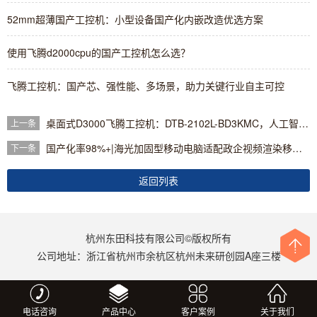
52mm超薄国产工控机：小型设备国产化内嵌改造优选方案
使用飞腾d2000cpu的国产工控机怎么选？
飞腾工控机：国产芯、强性能、多场景，助力关键行业自主可控
桌面式D3000飞腾工控机：DTB-2102L-BD3KMC，人工智能、自动化行业推荐！
上一条
国产化率98%+|海光加固型移动电脑适配政企视频渲染移动算力场景
下一条
返回列表
杭州东田科技有限公司©版权所有
公司地址：浙江省杭州市余杭区杭州未来研创园A座三楼
更多
电话咨询
产品中心
客户案例
关于我们