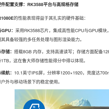
配置支撑：RK3588平台与高规格存储
的性能表现得益于其扎实的硬件基础：
R1080E
采用RK3588芯片，集成高性能CPU与GPU模
与GPU：
明其具备较强的多任务处理与图形渲染能力。
搭载8GB 内存，支持高速读写；存储方面配备128G
与存储：
1TB，这在鲁大师存储性能得分中得以体现。
10.1英寸IPS屏，分辨率1200×1920，亮度达70
与续航：
障户外与移动场景下的稳定使用。