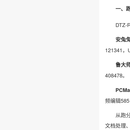
一、跑分
DTZ-R
安兔兔
121341
鲁大师1
408478。
PCMar
频编辑58
从跑分数
文档处理