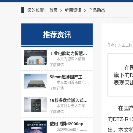
您的位置：
首页
>
新闻资讯
>
产品动态
推荐资讯
作者：东田工控
工业电脑助力智慧检测：解读DT-610X-JQ670MA
本文为您深入解析东田工控4U工控机DT-610X-JQ670MA。作为一款基于Intel Q670E芯片组的高性能工业电脑，它专为测试/检测、显示/可视化等严苛工业应用场景设计。文章将结合具体行业...
了解详情
在国产
旗下的D
52mm超薄国产工控机：小型设备国产化内嵌改造优选方案
表现突
本文面向设备国产化内嵌改造场景，推荐DT-2104S-M3350MC国产工控机，该设备整机高度仅52mm，适配Windows操作系统，机身接口完备，支持整机宽温定制改造，满足客户-20℃~60℃高...
了解详情
16核多盘位嵌入式无风扇工控机，适配无人车海量数据存储
本文针对无人车车载边缘计算需求，介绍DTB-3312-Q670E嵌入式无风扇工控机落地方案，搭载16核i7-13700处理器，标配16G内存+1T固态，预留多块硬盘扩展位，无风扇抗震机身支持嵌入式...
在国产化
了解详情
的DTZ-
使用飞腾d2000cpu的国产工控机怎么选？
出。本文
d2000cpu国产工控机以飞腾腾锐D2000八核为底座，在信创与关键行业把自主可控落到硬件。它不追求峰值算力，而用芯片级安全、国产生态与长周期供货，解决工业现场的确定性问题。