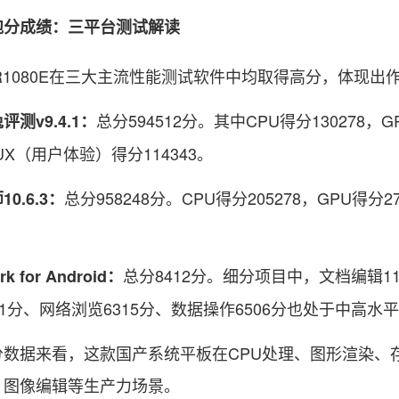
成绩：三平台测试解读
1080E在三大主流性能测试软件中均取得高分，体现出
总分594512分。其中CPU得分130278，
评测v9.4.1：
，UX（用户体验）得分114343。
总分958248分。CPU得分205278，GPU得分
0.6.3：
总分8412分。细分项目中，文档编辑11
k for Android：
51分、网络浏览6315分、数据操作6506分也处于中高水
据来看，这款国产系统平板在CPU处理、图形渲染、
、图像编辑等生产力场景。