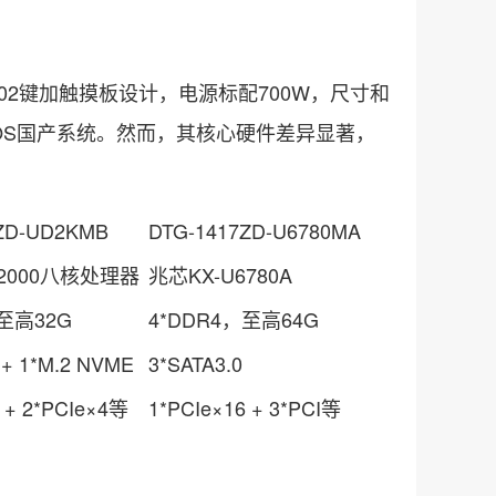
2键加触摸板设计，电源标配700W，尺寸和
和麒麟KOS国产系统。然而，其核心硬件差异显著，
ZD-UD2KMB
DTG-1417ZD-U6780MA
2000八核处理器
兆芯KX-U6780A
，至高32G
4*DDR4，至高64G
 + 1*M.2 NVME
3*SATA3.0
 + 2*PCIe×4等
1*PCIe×16 + 3*PCI等