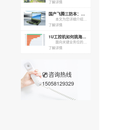
了解详情
国产飞腾三防本：为严苛环境与信息安全而生的移动工作站
本文为您详细介绍一款专为严苛环境与信息安全需求打造的高性能移动计算解决方案：飞腾三防本。文章将深入剖析其核心产品特性、严苛的测试验证过程、广泛适用的行业场景以及真实的落地应用案例，全方位展现其作为...
了解详情
1U工控机如何挑海光八核与ECC内存｜DT-160-N3250
面向关键业务位的国产化1U工控机，以X86架构搭配可纠错内存为定位，更大容量承接多业务虚拟化与本地缓存任务。本文围绕配置选择、容量边界与现场可读性展开选型说明，为采购前的方案评估与配置确认提供参照...
了解详情
咨询热线
15058129329