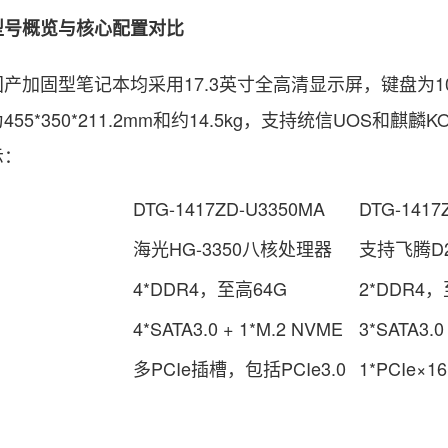
概览与核心配置对比
固型笔记本均采用17.3英寸全高清显示屏，键盘为10
455*350*211.2mm和约14.5kg，支持统信UOS
示：
DTG-1417ZD-U3350MA
DTG-1417
海光HG-3350八核处理器
支持飞腾D
4*DDR4，至高64G
2*DDR4
4*SATA3.0 + 1*M.2 NVME
3*SATA3.0
多PCIe插槽，包括PCIe3.0
1*PCIe×16