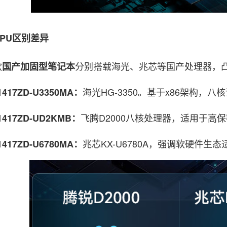
U区别差异
款
分别搭载海光、兆芯等国产处理器，
国产加固型笔记本
海光HG-3350。基于x86架构
1417ZD-U3350MA：
飞腾D2000八核处理器，适用于高
1417ZD-UD2KMB：
兆芯KX-U6780A，强调软硬件
1417ZD-U6780MA：