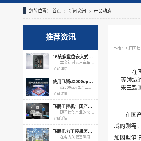
您的位置：
首页
>
新闻资讯
>
产品动态
推荐资讯
作者：东田工控
16核多盘位嵌入式无风扇工控机，适配无人车海量数据存储
本文针对无人车车载边缘计算需求，介绍DTB-3312-Q670E嵌入式无风扇工控机落地方案，搭载16核i7-13700处理器，标配16G内存+1T固态，预留多块硬盘扩展位，无风扇抗震机身支持嵌入式...
了解详情
在国产
等领域
使用飞腾d2000cpu的国产工控机怎么选？
来三款
d2000cpu国产工控机以飞腾腾锐D2000八核为底座，在信创与关键行业把自主可控落到硬件。它不追求峰值算力，而用芯片级安全、国产生态与长周期供货，解决工业现场的确定性问题。
了解详情
飞腾工控机：国产芯、强性能、多场景，助力关键行业自主可控
随着信创产业的快速发展，国产化替代已成为工业控制领域的关键趋势。东田工控作为深耕行业多年的国产工控机品牌，基于飞腾系列处理器打造了多形态、全场景的工控机产品线。本文将从行业应用背景、产品核心优势及...
在国产化
了解详情
域的刚需。
飞腾电力工控机怎么选？东田两款国产化主机适配电力规约采集
加固型笔
在电力关键基础设施信创替代加速的背景下，变电站、配电网与新能源场站对国产化采集终端的需求快速上升。飞腾电力工控机凭借飞腾CPU与麒麟、统信UOS国产操作系统，天然契合电力二次系统"自主可...