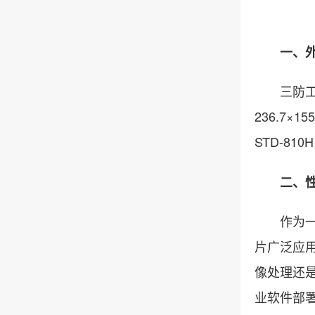
一、外
三防工业平
236.7×
STD-81
二、性
作为一款强
片广泛应用
像处理还是
业软件部