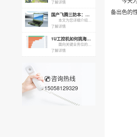
今天为大
了解详情
备出色的
国产飞腾三防本：为严苛环境与信息安全而生的移动工作站
本文为您详细介绍一款专为严苛环境与信息安全需求打造的高性能移动计算解决方案：飞腾三防本。文章将深入剖析其核心产品特性、严苛的测试验证过程、广泛适用的行业场景以及真实的落地应用案例，全方位展现其作为...
了解详情
1U工控机如何挑海光八核与ECC内存｜DT-160-N3250
面向关键业务位的国产化1U工控机，以X86架构搭配可纠错内存为定位，更大容量承接多业务虚拟化与本地缓存任务。本文围绕配置选择、容量边界与现场可读性展开选型说明，为采购前的方案评估与配置确认提供参照...
了解详情
咨询热线
15058129329