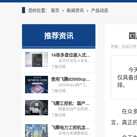
您的位置：
首页
>
新闻资讯
>
产品动态
推荐资讯
国
作者：东田工控
16核多盘位嵌入式无风扇工控机，适配无人车海量数据存储
本文针对无人车车载边缘计算需求，介绍DTB-3312-Q670E嵌入式无风扇工控机落地方案，搭载16核i7-13700处理器，标配16G内存+1T固态，预留多块硬盘扩展位，无风扇抗震机身支持嵌入式...
了解详情
今天为
仅具备
使用飞腾d2000cpu的国产工控机怎么选？
择。
d2000cpu国产工控机以飞腾腾锐D2000八核为底座，在信创与关键行业把自主可控落到硬件。它不追求峰值算力，而用芯片级安全、国产生态与长周期供货，解决工业现场的确定性问题。
了解详情
飞腾工控机：国产芯、强性能、多场景，助力关键行业自主可控
随着信创产业的快速发展，国产化替代已成为工业控制领域的关键趋势。东田工控作为深耕行业多年的国产工控机品牌，基于飞腾系列处理器打造了多形态、全场景的工控机产品线。本文将从行业应用背景、产品核心优势及...
在众多国
了解详情
言，真正
飞腾电力工控机怎么选？东田两款国产化主机适配电力规约采集
在电力关键基础设施信创替代加速的背景下，变电站、配电网与新能源场站对国产化采集终端的需求快速上升。飞腾电力工控机凭借飞腾CPU与麒麟、统信UOS国产操作系统，天然契合电力二次系统"自主可...