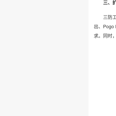
三、扩
三防工业平板
出、Pog
求。同时，