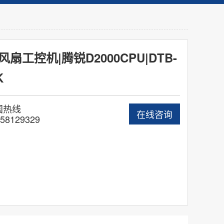
扇工控机|腾锐D2000CPU|DTB-
K
国热线
在线咨询
58129329