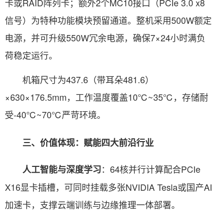
卡或RAID阵列卡；额外2个MC10接口（PCIe 3.0 x8
信号）为特种功能模块预留通道。整机采用500W额定
电源，并可升级550W冗余电源，确保7×24小时满负
荷稳定运行。
机箱尺寸为437.6（带耳朵481.6）
×630×176.5mm，工作温度覆盖10℃~35℃，存储耐
受-40℃~70℃严苛环境。
三、价值体现：赋能四大前沿行业
：64核并行计算配合PCIe
人工智能与深度学习
X16显卡插槽，可同时挂载多张NVIDIA Tesla或国产AI
加速卡，支撑云端训练与边缘推理一体部署。