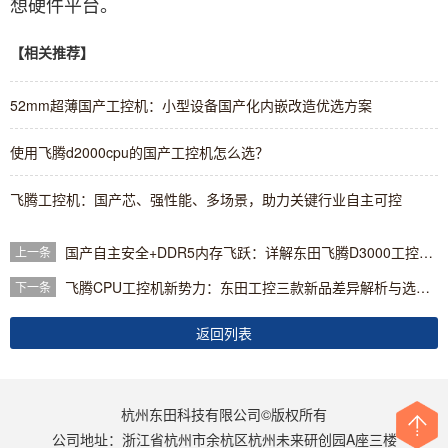
想硬件平台。
【相关推荐】
52mm超薄国产工控机：小型设备国产化内嵌改造优选方案
使用飞腾d2000cpu的国产工控机怎么选？
飞腾工控机：国产芯、强性能、多场景，助力关键行业自主可控
国产自主安全+DDR5内存飞跃：详解东田飞腾D3000工控机硬核实力
上一条
飞腾CPU工控机新势力：东田工控三款新品差异解析与选型指南
下一条
返回列表
杭州东田科技有限公司©版权所有
公司地址：浙江省杭州市余杭区杭州未来研创园A座三楼